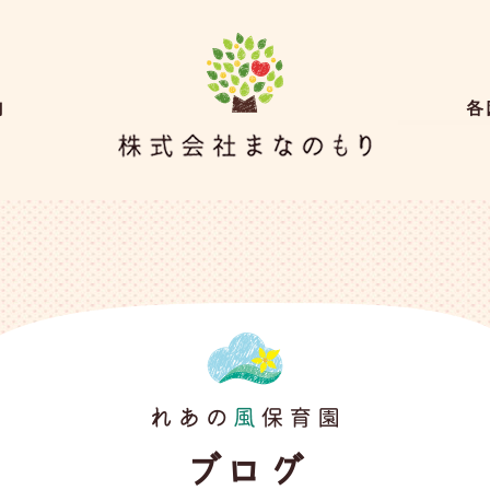
内
各
ブログ