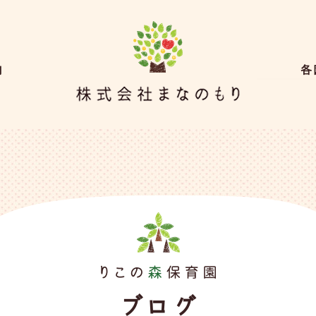
内
各
ブログ