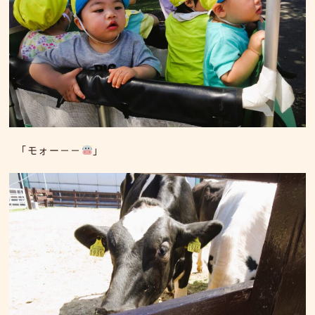
「モォー－－
」