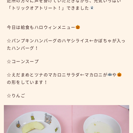
近所の方々に声を掛けていただきながら、元気いっぱい
「トリックオアトリート！」できました
今日は給食もハロウィンメニュー
☆パンプキンハンバーグのハヤシライス←かぼちゃが入っ
たハンバーグ！
☆コーンスープ
☆えだまめとツナのマカロニサラダ←マカロニが
や
の形をしています！
☆りんご