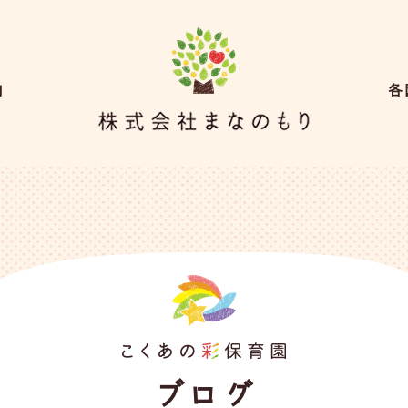
内
各
ブログ