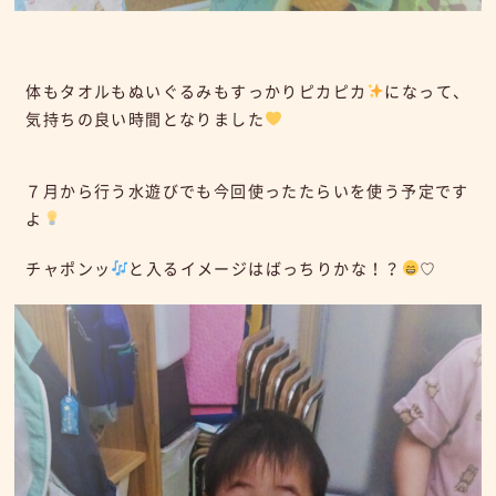
体もタオルもぬいぐるみもすっかりピカピカ
になって、
気持ちの良い時間となりました
７月から行う水遊びでも今回使ったたらいを使う予定です
よ
チャポンッ
と入るイメージはばっちりかな！？
♡